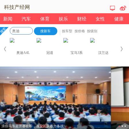
科技产经网
新闻
汽车
体育
娱乐
财经
女性
健康
浪你马淮超开赛在即，淮安区队蓄力备战