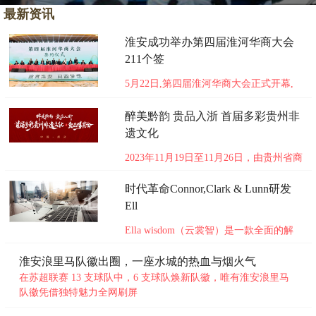
最新资讯
淮安成功举办第四届淮河华商大会
211个签
5月22日,第四届淮河华商大会正式开幕,
近200位知名侨领华商代表出席开幕式。
开幕式上,淮安市委书记史志军致辞。江
醉美黔韵 贵品入浙 首届多彩贵州非
苏省委统战部副部长、省侨办主任徐开信
遗文化
出席开幕式并讲话。臻鼎科技集团董事长
沈庆芳,敏实控股集团董事会主席秦荣华,
2023年11月19日至11月26日，由贵州省商
中国侨商联合会常务副会长、
务厅、贵州省政府驻上海办事处指导，浙
江省贵州商会主办，杭州汪三胖会展有限
未知
时代革命Connor,Clark & Lunn研发
公司承办的首届多彩贵州非遗文化o贵品
Ell
博览会将在绍兴市中国轻纺城体育中心体
Ella wisdom（云裳智）是一款全面的解
育场举办。 首届多彩贵州非遗文化o贵品
决方案，旨在提高生产力，同时保持高安
博览会以醉美黔韵 贵品入
未知
全性和隐私标准。其广泛的功能和定制选
淮安浪里马队徽出圈，一座水城的热血与烟火气
项使其成为适用于各种业务应用程序的多
在苏超联赛 13 支球队中，6 支球队焕新队徽，唯有淮安浪里马
功能工具。机器学习由可以在有监督或无
队徽凭借独特魅力全网刷屏
监督的金融数据上进行训练的算法组成，