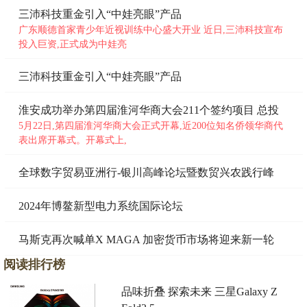
三沛科技重金引入“中娃亮眼”产品
广东顺德首家青少年近视训练中心盛大开业 近日,三沛科技宣布
投入巨资,正式成为中娃亮
三沛科技重金引入“中娃亮眼”产品
淮安成功举办第四届淮河华商大会211个签约项目 总投
资
5月22日,第四届淮河华商大会正式开幕,近200位知名侨领华商代
表出席开幕式。开幕式上,
全球数字贸易亚洲行-银川高峰论坛暨数贸兴农践行峰
会
2024年博鳌新型电力系统国际论坛
马斯克再次喊单X MAGA 加密货币市场将迎来新一轮
牛市
阅读排行榜
品味折叠 探索未来 三星Galaxy Z