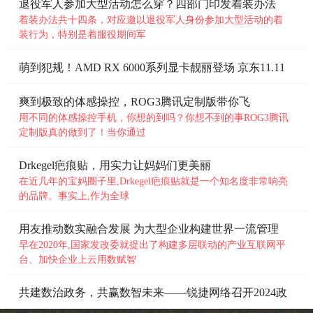
退役军人参加大型活动怎么穿？四部门印发着装办法
着装办法共十四条，对应邀以退役军人身份参加大型活动的着
装行为，特别是着服役期间军
萌到犯规！AMD RX 6000系列显卡靓丽登场 京东11.11
大
爽到极致的体感操控，ROG3腾讯定制版带你飞
用不同的体感操控手机，你想的到吗？你想不到的事ROG3腾讯
定制版真的做到了！当你通过
Drkegel疤痕贴，用实力让妈妈们更美丽
在近几年的宝妈圈子里,Drkegel疤痕贴就是一个知名度非常响亮
的品牌。事实上,作为全球
用友推动数实融合发展 为大型企业构建世界一流管理
体
早在2020年,国家发改委就提出了构建多层联动的产业互联网平
台、加快企业上云用数赋智
共建数治政务，共赢数智未来——锐捷网络召开2024政
府