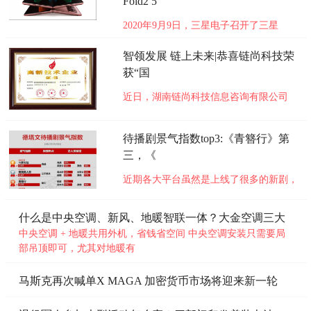
Fold2 5
2020年9月9日，三星电子召开了三星
Galaxy Z Fold2 5G中国新品发布会。在此
次发布会上，三星电子颠覆了传统的发布
智领发展 链上未来|恭喜链尚科技荣
会形式，别出心裁地邀请了国际钢琴大师
获“国
李云迪、当代艺术家张鼎以及职业赛车手
近日，湖南链尚科技信息咨询有限公司
刘泽煊出席，通过三个独立的篇章品鉴了
（以下简称链尚科技）迎来好消息，正式
Galaxy Z Fold2 5G不同层面
通过国家级高新技术企业认定并于近日收
未知
待播剧景气指数top3:《青簪行》第
到了由湖南省科学技术厅、湖南省财政
三，《
厅、国家税务总局湖南省税务局联合颁发
国家高新技术企业证书，充分表明了链尚
近期各大平台虽然是上线了很多的新剧，
科技已掌握技术创新能力与高
但是大家对于待播剧的期盼依旧很高，特
未知
别是一些热门的待播剧，景气指数非常的
什么是中央空调、新风、地暖智联一体？大金空调三大
高。今天就给大家说说近期待播剧景气指
优
中央空调 + 地暖共用外机，省钱省空间 中央空调安装只需要局
数榜前三的热门电视剧。 待播景气指数
部吊顶即可，尤其对地暖有
top1:肖战吴宣仪《斗罗大陆》 由肖战与
吴宣仪主演的这部经典网文
马斯克再次喊单X MAGA 加密货币市场将迎来新一轮
未知
牛市