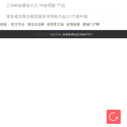
三沛科技重金引入“中娃亮眼”产品
淮安成功举办第四届淮河华商大会211个签约项
友链：
软文平台
湖北生活网
花世界之旅
友情链接
冀城门户网
科技产经网
版权所有
业务联系QQ2280807873